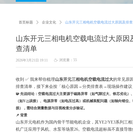
首页标题
ꄲ
企业文化
ꄲ
山东开元三相电机空载电流过大原因及排查
山东开元三相电机空载电流过大原因
查清单
浏览量：
55
2026年3月21日
19:11
ꄘ
收到 ✅ 我来帮你梳理
山东开元三相电机空载电流过大
的常见原
排查清单，接下来会按「核心原因→分类排查表→现场操作建议
🧩 先说结论：
空载电流过大主要源于磁路异常（如气隙过大、铁芯劣化）
（如Y/△误接）、电源异常（如电压过高）或机械装配问题（如轴向错位、
损）
，需结合测量数据与目视检查分步验证。
📌 背景
山东开元电机作为国内骨干节能电机企业，其YE2/YE3系列三
机广泛应用于风机、水泵等场景26。空载电流超标虽不直接导致