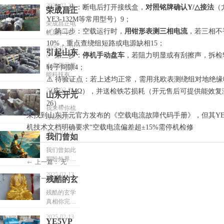
挡住，使进
动机过热
2026-03-21
✅ 第一步：断电后打开接线盒，
对照铭牌确认Y/△接法
（
热的原因有
荣成昌正
风不畅，造
的原因有
那些？（1）
YE3-132M等常用型号）9；
成进风量
电机过热
荣成昌正电
电源电压过
那些？
小；
✅ 第二步：空载运行时，
用钳形表测三相电流
，若三相不
机属于中小
原因及额
高；
型工业电机
10%，重点查绕组短路或电源缺相15；
定电压接
（3） 电动
2026-03-21
范畴，广泛
引起山东
（2） 电源
✅ 第三步：
停机手动盘车
，若阻力明显或有刮擦声，拆检
机内部灰尘
法
用于风机、
电压过低；
开元三相
过多，影响
山东开元节
转子间隙4；
水泵等连续
散热；
能科技有限
异步电动
运行场景4。
⚠️ 待验证点：若上述均正常，需用兆欧表测绕组对地绝缘
（3） 电源
公司（诸
这类电机对
机空载电
电压不对
2026-03-21
（应＞1MΩ），并送检铁芯损耗（开元售后可提供能效复
（4） 风扇
城）主营
山东开元
电压适配
称；
流过大的
损坏或装
YE2/YE3/YE4
26）。
性、散热条
三相电机
我来帮你梳
反，造成无
等系列三相
原因
件和机械负
未找到山东开元官方发布的《空载电流故障代码手册》，但其Y
（4） 三相
理山东开元
空载电流
风或风量
异步电动
载极为敏
电源不平
三相电机空
机技术文档明确要求“空载电流偏差超±15%需停机检修
小；
机，其产品
过大原因
感，一旦偏
2026-03-21
衡。
载电流过大
我们曾如
属国标高效
离设计工
及排查清
的常见原因
（5） 未装
电机，结构
此期盼外
况，极易触
我们曾如此
与实操排查
单
风罩或电动
与通用异步
发过热保护
期盼外界的
界的认
清单，接下
上一篇：
无
ꂃ
机端盖内未
电机一致7。
或加速老
认可，却最
来会按「核
可，却最
装挡风板，
空载电流过
2025-02-13
化。虽然搜
终发现，世
残酷的玄
下一篇：
无
ꁹ
心原因→分
造成电动机
大并非开元
终发现，
索结果中未
界是自己
类排查表→
学真相你
无一定的风
电机独有现
残酷的玄学
直接提及“荣
的，与他人
世界是自
现场操作建
路；
象，而是由
真相你完全
完全不需
成昌正”品牌
无关
议」展开。
己的，与
电磁设计、
不需要去纠
具体参数，
要去纠结
2025-02-13
（6） 封闭
装配工艺、
结要不要断
他人无关
YE5VP
但其技术逻