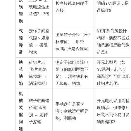
检查接线盒内端子
明确Y/△标识，易
线
载电流达正
连接
误操作9
错
常值2～3倍
误
气
定转子间空
YE系列气隙设计
测量转子外径（应≥
隙
气隙＞规定
精密，装配不当或
标准值），听空
异
值 → 磁阻
轴承磨损易致气隙
载“嗡”声是否低沉
常
增大
超差4
铁
硅钢片老
测定子绕组直流电
开元老型号（如
芯
化/片间绝
阻（偏低则匝数不
Y2系列）若长期
缺
缘损坏 →
足）；观察铁芯有
高温运行可能出现
陷
涡流损耗↑
无烧痕、锈蚀
硅钢片老化3
机
械
转子轴向错
开元电机采用高精
手动盘车是否卡
装
位/轴承磨
度轴承，但维修后
滞；空载运行听异
配
损 → 定转
压装不到位易引发
响、测振动
问
子擦碰
轴向偏移3
题