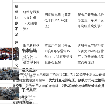
绕
组
绕组总匝数
测直流电阻（显著
新出厂开元电机极
匝
＜设计值
低于同型号标准
少出现，多见于返
数
→ 励磁电
值）
修绕组重绕失误3
不
流↑
足
环
旧电机硅钢
查出厂年限（开元
诸城开元节能科技
境
华达电机
片腐蚀/绝
Y系列寿命通常15
前身为1970年国营
与
过热原因
缘失效 →
年+），观察绕组漆
厂，存量老电机需
老
2026-03-21
及通风自
磁导率下降
膜是否脆裂
重点关注23
化
查清单
通风散热
💡 补充说明：开元电机出厂均通过GB14711-2013安全测试及能
不良使无
（1） 电环
若新机空载电流即超标，
优先排查电源电压、接线方式与运输导
境温度过
锡华达电
高，使进风
微变形
；若为使用多年的老电机，则
铁芯老化与绕组绝缘退化是
动机过热
2026-03-21
温度高；
荣成昌正
对象
。
的原因
电机电源
荣成昌正电
✅ 结论/建议
（2） 进风
机电源方面
方面使电
口内有杂物
立即行动清单
：
使电动机过