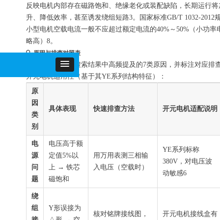
反映电机内部存在磁路饱和、绝缘老化或装配缺陷，长期运行将
升、降低效率，甚至诱发绕组短路3。国家标准GB/T 1032-2012
小型电机空载电流一般不应超过额定电流的40%～50%（小功率
略高）8。
🔍 原因与排查对照表
以下表格整合了搜索结果中高频提及的7类原因，并标注对应排
开元电机适用性（基于其YE系列结构特征）：
原
因
具体表现
快速排查方法
开元电机适配说明
类
别
电
电压高于额
YE系列标称
源
定值5%以
用万用表测三相输
380V，对电压波
问
上 → 铁芯
入电压（空载时）
动敏感6
题
磁饱和
绕
组
Y形误接为
核对铭牌接线图，
开元电机接线盒有
接
△形 → 空