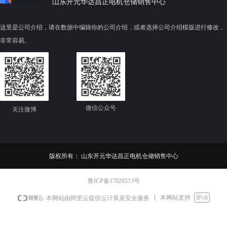
山东开元华达昌正电机仓储销售中心
压：380V、660V、380V/660V
级:IP55；绝缘等级
；频率：50Hz；冷却方式：
155（F）级绝缘；环
IC411；防护等级:IP55；绝缘
度：-15°C 到+40°C
这里是公司介绍，请在数据中编辑你的公司介绍，或者选择公司介绍模版进行修改，
等级：采用155（F）级绝缘；
度：海拔不超过1000
非常容易。
环境温度：-15°C 到+40℃；海
拔高度：海拔不超过1000米。
产品信息： YE4系列三
电动机符合GB18613-20
产品信息：YBX5系列隔爆型高
动机能效限定值及能效
效率三相异步电动机符合
中规定的二级效率标准
GB18613-2020《电动机能效限
时，符合IEC 60034-30-1
微信公众号
关注微博
定值及能效等级》中规定的一
标准的IE4能效等级。
级效率标准。按照 GB/T
率设计，符合国家对生
3836.1-2021《爆炸性环境第1
行业提出节能降耗的要
部分：设备通用要求》和
YE4系列电机的安装尺
版权所有：
山东开元华达昌正电机仓储销售中心
GB/T3836.2-2021《爆炸性环境
IEC 60034标准。具
第 2 部分：由隔爆外壳“d”保护
理，外形美观，效率高
鲁ICP备17029513号
的设备》的要求，制成隔爆
低，防护等级、绝缘等
型，其防爆标志为
长寿、长可靠等优点，
本网站支持
IPv6
本网站由阿里云提供云计算及安全服务
ExdbIICT4Gb，适用于II类C级
应用于风机、水泵、机
T1～T4 组可燃性气体或蒸汽与
缩机和运输机械等驱动