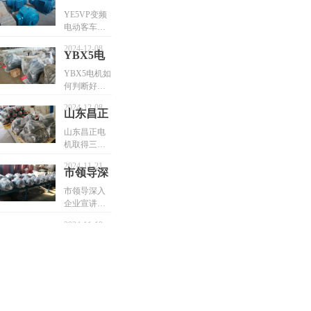
🧩 先说结
要不要断
式电动机散
运行条件及
掉某一段关
辑与通用中
变频电动
论：空载电
YE5VP变频
热片缺损过
老化因素共
系
掉某一段
小型电机高
流过大主要
电动客车电
客车电机
多，散热面
同导致的共
度一致4，可
关系
源于磁路异
机参数
积减小
性故障
参数
基于行业标
2024-12-08
常（如气隙
YE5VPEJ刹
YBX5电
6（1）定
准和典型故
YE5VPEJ
过大、铁芯
车电机详解
子、转子之
机如何判
障库进行精
YBX5电机如
劣化）、绕
电动客车电
刹车电机
间的空气隙
准归因。
何判断好
断好坏，
组错误（如
机的技术指
超过规定
详解电动
坏，
Y/△误
标
YBX5VPEJ
值；
2024-12-08
YBX5VPEJ
客车电机
山东昌正
接）、电源
电机故障
电机故障排
异常（如电
的技术指
电机取得
（2）电动机
山东昌正电
除方法
排除方法
压过高）或
转子轴向位
机取得三相
标
三相异步
机械装配问
移；指转子
异步电机转
电机转子
题（如轴向
2024-11-21
一端缩到定
子防护结构
市领导深
错位、轴承
防护结构
子铁心内，
专利，降低
入企业宣
磨损），需
市领导深入
使磁通在端
转子受损概
专利，降
结合测量数
企业宣讲十
讲十九大
部遇到的磁
率延长使用
低转子受
据与目视检
九大精神
阻增大，而
寿命
精神
2024-11-19
查分步验
损概率延
导致空载电
证。
流过大。
长使用寿
📌 背景
命
山东开元电
（3）轴承滚
机作为国内
珠磨损及轴
骨干节能电
弯造成定
机企业，其
子、转子相