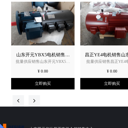
流的40%～
50%（小功
率电机上限
略高
山东开元YBX5电机销售无
昌正YE4电机销售山
批量供应销售山东开元YBX5电
批量供应销售昌正YE4
锡华达YBX5一级能效防爆
YE4二级能效电机粉
机销售无锡华达YBX5一级能效
售山东开元YE4二级能
电机选型手册能效检测报
气体防爆证书全
¥ 0.00
¥ 0.00
防爆电机选型手册能效检测报
粉尘防爆气体防爆证书
告
告产品名称：YBX5系列高效率
名称：YE4系列三相异
立即购买
立即购买
隔爆型三相异步电动机
机
执行标准：Q/1082SHL113—
主要参数：功率范围：0.
넳
넲
2022
400kW;机座号：80-35
和频率：380V/50Hz
主要参数：功率范围：0.75～
根据用户要求定制电压
355kW;机座号：80-355；电
率；冷却方式：IC411