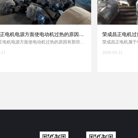
正电机电源方面使电动机过热的原因有
荣成昌正电机过
正电机电源方面使电动机过热的原因有那些？
荣成昌正电机属于
 电源电压过高；
机、水泵等连续运
-21
2026-03-21
性、散热条件和机
 电源电压过低；
况，极易触发过热
未直接提及“荣成
 电源电压不对称；
与通用中小型电机
型故障库进行精准
 三相电源不平衡。