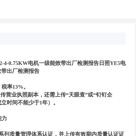
2-4-0.75KW电机一级能效带出厂检测报告日照YE5电
级能效带出厂检测报告
税率13%。
上传营业执照副本，还需上传“天眼查”或“钉钉企
成立时间不能少于1年）。
能力
000系列质量管理体系认证，并上传有效期内质量认证证