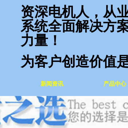
资深电机人，从业
系统全面解决方
力量！
为客户创造价值是我
新闻资讯
产品中心