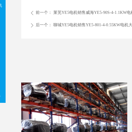
机
前一个：
莱芜YE5电机销售威海YE5-90S-4-1.1
ꄴ
后一个：
聊城YE5电机销售YE5-801-4-0.55KW
ꄲ
件