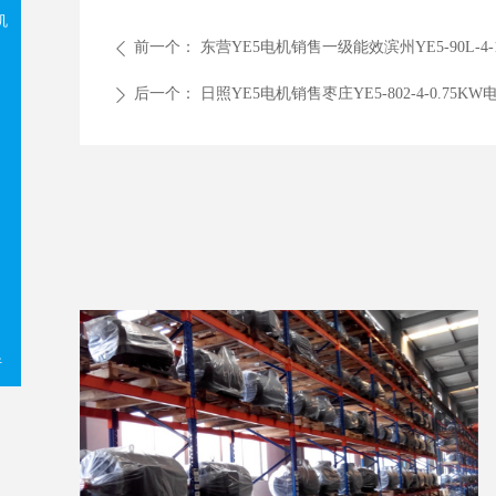
机
前一个：
东营YE5电机销售一级能效滨州YE5-90L-4
ꄴ
后一个：
日照YE5电机销售枣庄YE5-802-4-0.7
ꄲ
件