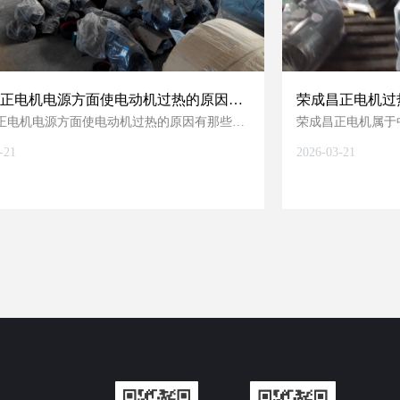
正电机电源方面使电动机过热的原因有
荣成昌正电机过
正电机电源方面使电动机过热的原因有那些？
荣成昌正电机属于
 电源电压过高；
机、水泵等连续运
-21
2026-03-21
性、散热条件和机
 电源电压过低；
况，极易触发过热
未直接提及“荣成
 电源电压不对称；
与通用中小型电机
型故障库进行精准
 三相电源不平衡。