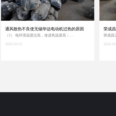
通风散热不良使无锡华达电动机过热的原因
荣成昌
那些？
（1） 电环境温度过高，使进风温度高；
荣成昌
（1）
2026-03-21
2026-03
（2） 进风口内有杂物挡住，使进风不畅，造成进风
量小；
（2）
（3） 电动机内部灰尘过多，影响散热；
（3）
（4） 风扇损坏或装反，造成无风或风量小；
（4）
（5） 未装风罩或电动机端盖内未装挡风板，造成电
动机无一定的风路；
（6） 封闭式电动机散热片缺损过多，散热面积减小