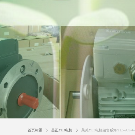
首页标题
ꄲ
昌正YE3电机
ꄲ
莱芜YE5电机销售威海YE5-90S