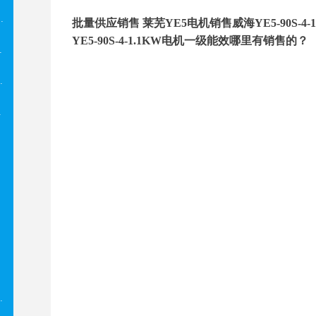
E起重制动电机
批量供应销售 莱芜YE5电机销售威海YE5-90S-
YE5-90S-4-1.1KW电机一级能效哪里有销售的？
X5防爆电机
P电机 BM电机
ej电机
电机
J防爆制动电机