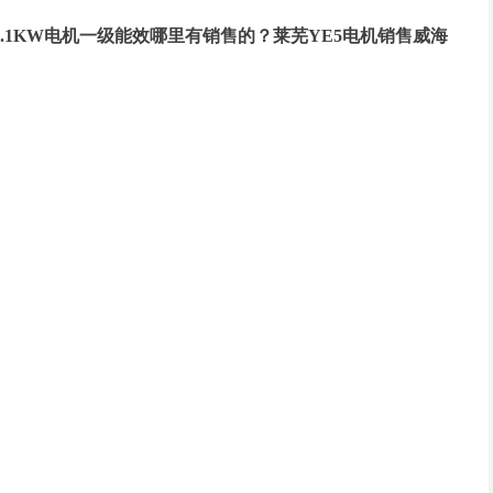
4-1.1KW电机一级能效哪里有销售的？莱芜YE5电机销售威海