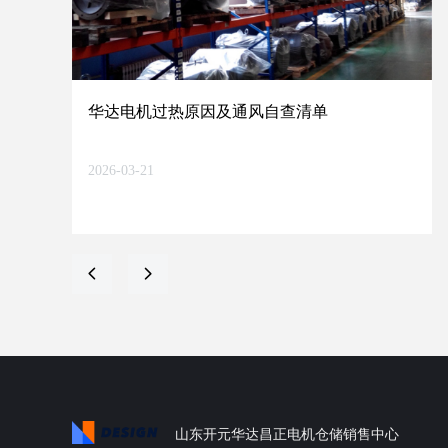
华达电机过热原因及通风自查清单
2026-03-21
넳
넲
山东开元华达昌正电机仓储销售中心