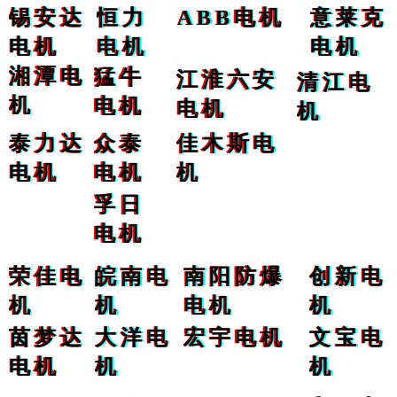
锡安达
恒力
ABB电机
意莱克
电机
电机
电机
湘潭电
猛牛
江淮六安
清江电
机
电机
电机
机
泰力达
众泰
佳木斯电
电机
电机
机
孚日
电机
荣佳电
皖南电
南阳防爆
创新电
机
机
电机
机
茵梦达
大洋电
宏宇电机
文宝电
电机
机
机