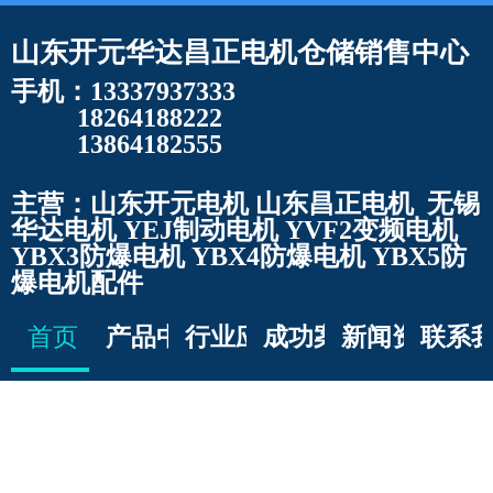
山东开元华达昌正电机仓储销售中心
手机：13337937333
18264188222
13864182555
主营：山东开元电机 山东昌正电机 无锡
华达电机 YEJ制动电机 YVF2变频电机
YBX3防爆电机 YBX4防爆电机 YBX5防
爆电机配件
首页
产品中心
行业应用
成功案例
新闻资讯
联系