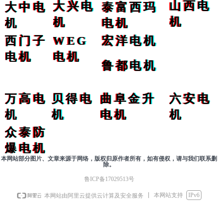
山西电
大兴电
大中电
泰富西玛
机
机
机
电机
西门子
WEG
宏洋电机
电机
电机
鲁都电机
万高电
贝得电
曲阜金升
六安电
机
机
电机
机
众泰防
爆电机
本网站部分图片、文章来源于网络，版权归原作者所有，如有侵权，请与我们联系删
除。
鲁ICP备17029513号
本网站支持
IPv6
本网站由阿里云提供云计算及安全服务